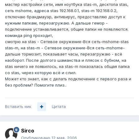
мастер настройки сети, имя ноутбука stas-m, десктопа stas,
сеть mshome, адреса stas 192.168.0.1, stas-m 192.168.0.2,
отключаю брандмауэр, антивирус, предоставляю доступ к
нужным папкам, перезагружаю. А дальше гемор -
подключение устанавливается, общие папки не появляются.
команда ping проходит,
смотрю на stas - Сетевое окружение-Вся сеть-mshome-stas
stas-m, на stas-m - Сетевое окружение-Вся сеть-mshome-
дальше тормозит, показывает часы, перезагружаю - всё
наоборот. После долгого шаманства и плясок с бубном, на
stas ничего не появилось, на stas-m показалась общая папка
со stas, через которую всё и слил.
Может кто знает, как с делать подключение с первого раза и
без проблем? Помогите плиз..
Вставить ник
Цитата
Sirco
Опубликовано
12 мая, 2006