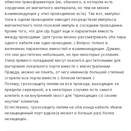
обмотки трансформатора (не, обычного, в котором есть
сердечник из магнитного материала, но тем не менее
взаимоиндукция у этих проводников есть). Так вот, импульс
тока в одном проводнике наводит посредством импульса
магнитнотного поля похожий импуль в соседнем проводнике.
Кроме того, что для utp будет еще и паразитная емкость
между проводами. (для грозы можно рассматривать обе пары
одного кабеля как один проводник...) Вопрос только в
величинах паразитных емкостей и взаимоиндукции. Думаю,
что они достаточно небольшие, но при некоторых условиях
(типа прямого попадания) могут оказатся достаточными для
выгорания локального порта вместе с магистральным.
Правда, можно не понять, от чего именно(в большей степени)
сгорели все порты вместе с блоком питания :)
Потому, грозозащиту лепим на все провода, выходящие за
пределы серверной, а в некоторых случаях есть смысл
влепить и на внутренний хвост для "приходящих со своим
ноутом" клиентов.
Естественно, грозозащиту лепим на оба конца кабеля. Иначе
незащищенный порт вдвое(а может и больше раз) более
незащищен...