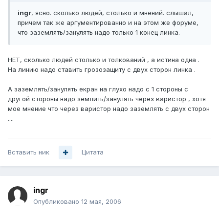
ingr
, ясно. сколько людей, столько и мнений. слышал,
причем так же аргументированно и на этом же форуме,
что заземлять/занулять надо только 1 конец линка.
НЕТ, сколько людей столько и толкований , а истина одна .
На линию надо ставить грозозащиту с двух сторон линка .
А заземлять/занулять екран на глухо надо с 1 стороны с
другой стороны надо землить/занулять через варистор , хотя
мое мнение что через варистор надо заземлять с двух сторон
....
Вставить ник
Цитата
ingr
Опубликовано
12 мая, 2006