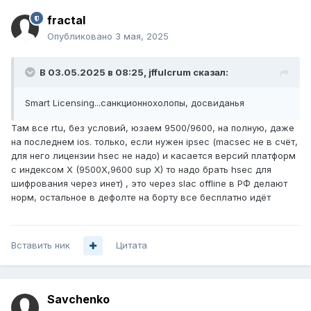
fractal
Опубликовано
3 мая, 2025
В 03.05.2025 в 08:25,
jffulcrum
сказал:
Smart Licensing...санкционнохолопы, досвиданья
Там все rtu, без условий, юзаем 9500/9600, на полную, даже
на последнем ios. только, если нужен ipsec (macsec не в счёт,
для него лицензии hsec не надо) и касается версий платформ
с индексом X (9500X,9600 sup X) то надо брать hsec для
шифрования через инет) , это через slac offline в РФ делают
норм, остальное в дефолте на борту все бесплатно идёт
Вставить ник
Цитата
Savchenko