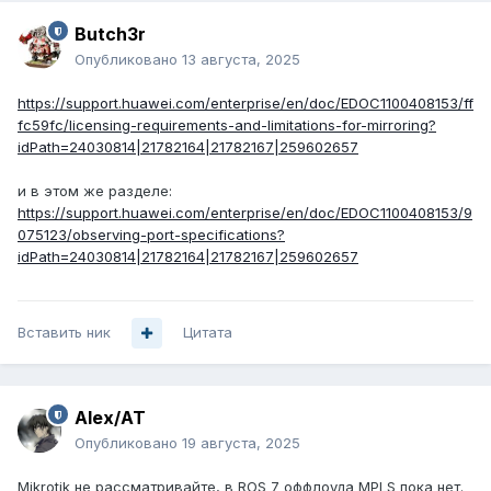
Butch3r
Опубликовано
13 августа, 2025
https://support.huawei.com/enterprise/en/doc/EDOC1100408153/ff
fc59fc/licensing-requirements-and-limitations-for-mirroring?
idPath=24030814|21782164|21782167|259602657
и в этом же разделе:
https://support.huawei.com/enterprise/en/doc/EDOC1100408153/9
075123/observing-port-specifications?
idPath=24030814|21782164|21782167|259602657
Вставить ник
Цитата
Alex/AT
Опубликовано
19 августа, 2025
Mikrotik не рассматривайте, в ROS 7 оффлоуда MPLS пока нет.