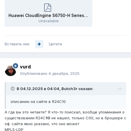
Huawei CloudEngine S6750-H Series 100GE Switches Datasheet.pdf
Unavailable
Вставить ник
Цитата
vurd
Опубликовано
4 декабря, 2025
В 04.12.2025 в 04:04,
Butch3r
сказал:
описанию на сайте в R24C10
А где вы это читаете? Я что-то поискал, вообще упоминания о
существовании R24C
10
не нашел, только C00, но в брошюре с
оф. сайта явно указано, что оно может
MPLS-LDP