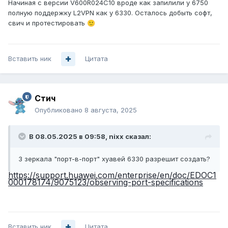
Начиная с версии V600R024C10 вроде как запилили у 6750
полную поддержку L2VPN как у 6330. Осталось добыть софт,
свич и протестировать
🙂
Вставить ник
Цитата
Стич
Опубликовано
8 августа, 2025
В 08.05.2025 в 09:58,
nixx
сказал:
3 зеркала "порт-в-порт" хуавей 6330 разрешит создать?
https://support.huawei.com/enterprise/en/doc/EDOC1
000178174/9075123/observing-port-specifications
Вставить ник
Цитата