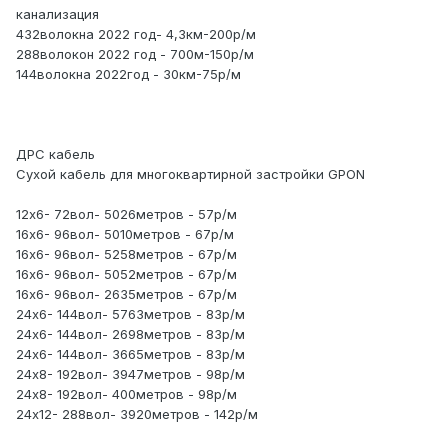
канализация
432волокна 2022 год- 4,3км-200р/м
288волокон 2022 год - 700м-150р/м
144волокна 2022год - 30км-75р/м
ДРС кабель
Сухой кабель для многоквартирной застройки GPON
12х6- 72вол- 5026метров - 57р/м
16х6- 96вол- 5010метров - 67р/м
16х6- 96вол- 5258метров - 67р/м
16х6- 96вол- 5052метров - 67р/м
16х6- 96вол- 2635метров - 67р/м
24х6- 144вол- 5763метров - 83р/м
24х6- 144вол- 2698метров - 83р/м
24х6- 144вол- 3665метров - 83р/м
24х8- 192вол- 3947метров - 98р/м
24х8- 192вол- 400метров - 98р/м
24х12- 288вол- 3920метров - 142р/м