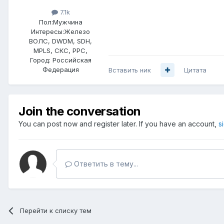
7.1k
Пол:
Мужчина
Интересы:
Железо
ВОЛС, DWDM, SDH,
MPLS, СКС, РРС,
Город:
Российская
Федерация
Вставить ник
Цитата
Join the conversation
You can post now and register later. If you have an account,
s
Ответить в тему...
Перейти к списку тем