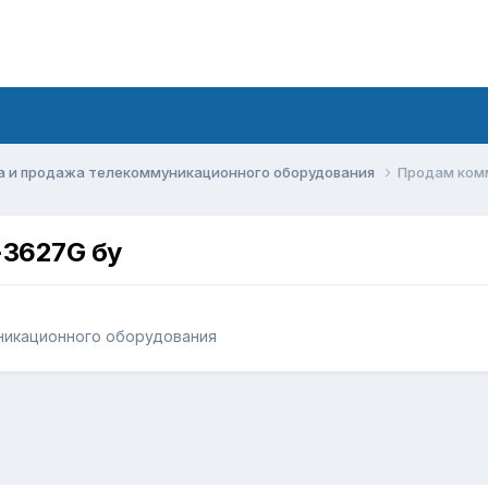
а и продажа телекоммуникационного оборудования
Продам комм
-3627G бу
никационного оборудования