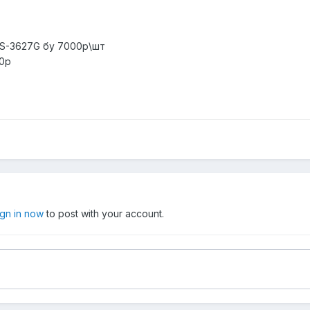
S-3627G бу 7000р\шт
00р
ign in now
to post with your account.