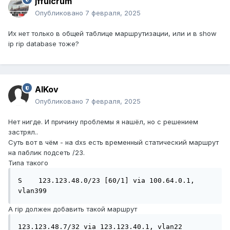
jffulcrum
Опубликовано
7 февраля, 2025
Их нет только в общей таблице маршрутизации, или и в show
ip rip database тоже?
AlKov
Опубликовано
7 февраля, 2025
Нет нигде. И причину проблемы я нашёл, но с решением
застрял..
Суть вот в чём - на dxs есть временный статический маршрут
на паблик подсеть /23.
Типа такого
S    123.123.48.0/23 [60/1] via 100.64.0.1, 
vlan399
А rip должен добавить такой маршрут
123.123.48.7/32 via 123.123.40.1, vlan22