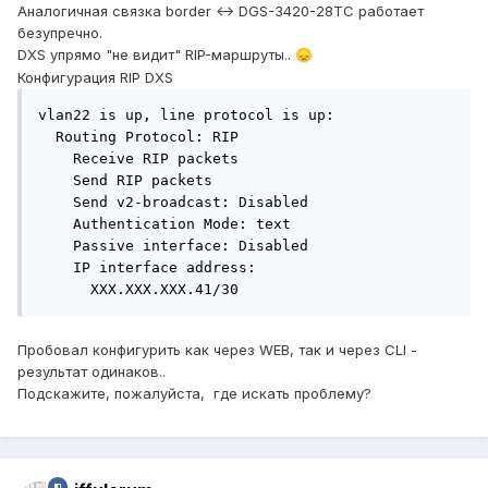
Аналогичная связка border <-> DGS-3420-28TC работает
безупречно.
DXS упрямо "не видит" RIP-маршруты..
😞
Конфигурация RIP DXS
vlan22 is up, line protocol is up:

  Routing Protocol: RIP

    Receive RIP packets

    Send RIP packets

    Send v2-broadcast: Disabled

    Authentication Mode: text

    Passive interface: Disabled

    IP interface address:

      XXX.XXX.XXX.41/30
Пробовал конфигурить как через WEB, так и через CLI -
результат одинаков..
Подскажите, пожалуйста, где искать проблему?