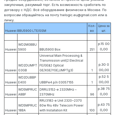
закупочные, разумный торг. Есть возможность сработать по
договору с НДС. Всё оборудование физически в Москве. По
вопросам обращайтесь на почту hwlogic.eu@gmail.com или в
личку.
Кол-
Цена за
Huawei BBU5900 LTE/GSM
во
шт.
р.15 00
WD2M0BBU
0,00
Huawei
5900
BBU5900 Box
251
Universal Main Processing &
Transmission unit(2 Electrical
р.30 0
WD2DUMPT
FE/GE&2 Optical
00,00
Huawei
G3GB
GE/XGE/YGE,UMPTg3)
1
р.52 5
WD2DUBBP
00,00
Huawei
E400
UBBPe4 p/n 03057155
1
р.38 75
WD5MPRUC
DRRU3152-e 2320MHz～
0,00
Huawei
A8BF
2370MHz
96
RRU3182-e Unit 2320~2370
р.43 75
WD5MPRUC
60w Rru 48v Telecom Power
0,00
Huawei
18BA
with Installation Kit
100