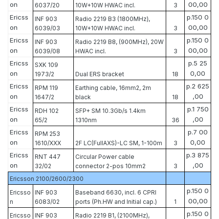
on
00,00
6037/20
10W+10W HWAC incl.
3
Ericss
р.150 0
INF 903
Radio 2219 B3 (1800MHz),
on
00,00
6039/03
10W+10W HWAC incl.
3
Ericss
р.150 0
INF 903
Radio 2219 B8, (900MHz), 20W
on
00,00
6039/08
HWAC incl.
3
Ericss
р.5 25
SXK 109
on
0,00
1973/2
Dual ERS bracket
18
Ericss
р.2 625
RPM 119
Earthing cable, 16mm2, 2m
on
,00
1647/2
black
18
Ericss
р.1 750
RDH 102
SFP+ SM 10.3Gb/s 1.4km
on
,00
65/2
1310nm
36
Ericss
р.7 00
RPM 253
on
0,00
1610/XXX
2F LC(FullAXS)-LC SM, 1-100m
3
Ericss
р.3 875
RNT 447
Circular Power cable
on
,00
32/02
connector 2-pos 10mm2
3
Ericsson 2100/2600/2300
р.150 0
Ericsso
INF 903
Baseband 6630, incl. 6 CPRI
00,00
n
6083/02
ports (Ph.HW and Initial cap.)
1
р.150 0
Ericsso
INF 903
Radio 2219 B1, (2100MHz),