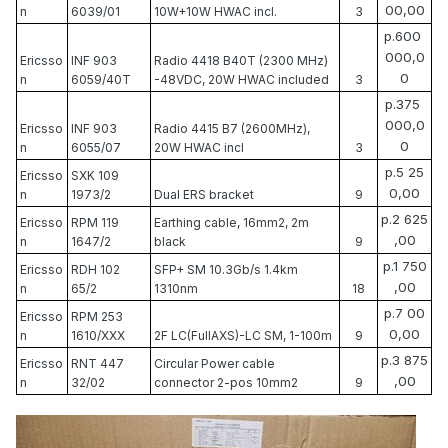
00,00
n
6039/01
10W+10W HWAC incl.
3
р.600
000,0
Ericsso
INF 903
Radio 4418 B40T (2300 MHz)
0
n
6059/40T
-48VDC, 20W HWAC included
3
р.375
000,0
Ericsso
INF 903
Radio 4415 B7 (2600MHz),
0
n
6055/07
20W HWAC incl
3
р.5 25
Ericsso
SXK 109
0,00
n
1973/2
Dual ERS bracket
9
р.2 625
Ericsso
RPM 119
Earthing cable, 16mm2, 2m
,00
n
1647/2
black
9
р.1 750
Ericsso
RDH 102
SFP+ SM 10.3Gb/s 1.4km
,00
n
65/2
1310nm
18
р.7 00
Ericsso
RPM 253
0,00
n
1610/XXX
2F LC(FullAXS)-LC SM, 1-100m
9
р.3 875
Ericsso
RNT 447
Circular Power cable
,00
n
32/02
connector 2-pos 10mm2
9