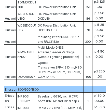
р.3 125
TD1MDCDU1
,00
Huawei
2B0
DC Power Distribution Unit
151
р.7 50
WD2E5DCD
DC Power Distribution Unit
0,00
Huawei
U16D
DCDU16
86
р.5 25
WD2EDCDU1
DC Power Distribution Unit
0,00
Huawei
6D2
DCDU16D-02
78
р.2 50
mounting kit for DRRU3152-e
0,00
Huawei
and RRU3182e
200
Multi-Mode GNSS
р.4 50
WM1NANTE
Antenna/Feeder Package
0,00
Huawei
NN07
(without lightning protection)
104
Optical
Transceiver,SFP+,1310nm,9.8G,
р.1 250
-8.2dBm~+0.5dBm,-10.3dBm,L
,00
Huawei
OSV010N07
C,SM,1.4km.
400
Ericsson 800/900/1800
Ericss
р.150 0
INF 903
Baseband 6630, incl. 6 CPRI
on
00,00
6083/02
ports (Ph.HW and Initial cap.)
1
Ericss
р.150 0
INF 903
Radio 2217 B20 (800 MHz DD),