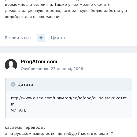
возможности биллинга. Также у них можно скачать
демонстрационную версию, которая худо-бедно работает, и
подойдет для ознакомления.
Вставить ник
Цитата
ProgAtom.com
Опубликовано
27 апреля, 2006
Цитата
http://www.cisco.com/univercd/cc/td/doc/ci...sols/c262c1.ht
m
ЧИТАТЬ
касаемо перевода :
а на русском языке есть где-нибудь? мож кто знает ?