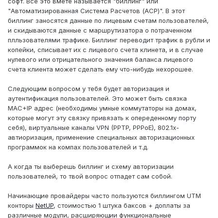
софт. Всё это вмете называется "биллинг" или
"Автоматизированная Система Расчетов (АСР)". В этот
биллинг заносятся данные по лицевым счетам пользователей,
и скидываются данные с маршрутизатора о потраченном
плльзователями трафике. Биллинг переводит трафик в рубли и
копейки, списывает их с лицевого счета клинета, и в случае
нулевого или отрицательного значения баланса лицевого
счета клиента может сделать ему что-нибудь нехорошее.
Следующим вопросом у тебя будет авторизация и
аутентификация пользователей. Это может быть связка
MAC+IP адрес (необходимы умные коммутаторы на домах,
которые могут эту связку привязать к опереденному порту
себя), виртуальные каналы VPN (PPTP, PPPoE), 802.1х-
автиоризация, применение специальных авторизационных
программок на компах пользователей и т.д.
А когда ты выберешь биллинг и схему авторизации
пользователей, то твой вопрос отпадет сам собой.
Начинающие провайдеры часто пользуются биллингом UTM
конторы
NetUP
, стоимостью 1 штука баксов + доплаты за
различные модули, расширяющии функциональные