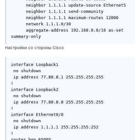
      neighbor 1.1.1.1 update-source Ethernet5

      neighbor 1.1.1.1 send-community

      neighbor 1.1.1.1 maximum-routes 12000 

      network 1.1.1.0/30

      aggregate-address 192.168.0.0/16 as-set 
summary-only
Настройки со стороны Cisco
interface Loopback1

 no shutdown

 ip address 77.88.8.1 255.255.255.255

!

interface Loopback2

 no shutdown

 ip address 77.88.8.8 255.255.255.255

!

interface Ethernet0/0

 no shutdown

 ip address 1.1.1.1 255.255.255.252

!

router bgp 65005
