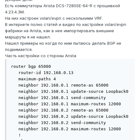
Есть коммутаторы Arista DCS-7280SE-64-R с прошивкой
4.23.4.3M.
На них настроен vxlan/evpn с несколькими VRF.
В интернете полно статей и видео по настройке vxlan/evpn
фабрики на Arista, как в нее импортировать внешние
маршруты я не нашел.
Нашел примеры но когда по ним пытаюсь делать BGP не
поднимается.
Часть настройки со стороны Arista
router bgp 65000

   router-id 192.168.0.13

   maximum-paths 4

   neighbor 192.168.0.1 remote-as 65000

   neighbor 192.168.0.1 update-source Loopback0

   neighbor 192.168.0.1 send-community

   neighbor 192.168.0.1 maximum-routes 12000 

   neighbor 192.168.0.2 remote-as 65000

   neighbor 192.168.0.2 update-source Loopback0

   neighbor 192.168.0.2 send-community

   neighbor 192.168.0.2 maximum-routes 12000 

   !
