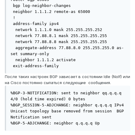
 bgp log-neighbor-changes

 neighbor 1.1.1.2 remote-as 65000

 !

 address-family ipv4

  network 1.1.1.0 mask 255.255.255.252

  network 77.88.8.1 mask 255.255.255.255

  network 77.88.8.8 mask 255.255.255.255

  aggregate-address 77.88.8.0 255.255.255.0 as-
set summary-only

  neighbor 1.1.1.2 activate

 exit-address-family
После таких настроек BGP зависает в состоянии Idle (NoIf) или
на Cisco постоянно сыпаться следующие сообщения.
%BGP-3-NOTIFICATION: sent to neighbor qq.q.q.q 
4/0 (hold time expired) 0 bytes 

%BGP_SESSION-5-ADJCHANGE: neighbor q.q.q.q IPv4 
Unicast topology base removed from session  BGP 
Notification sent

%BGP-5-ADJCHANGE: neighbor q.q.q.q Up 