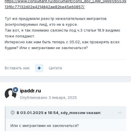
https://www.consultant.ru/document/cons_doc_LAW_34661/b5539
13f6c77132d02e4214842ae82be45e60857/
Тут же придумали реестр нежелательных мигрантов
(контролируемых лиц), кто не в курсе.
Так вот, я так понимаю связисты под ч.3 статьи 18.9 видимо
тоже попадают.
Интересно как нам быть теперь с 05.02, как проверять всех
будем? Или с мигрантами не заключаться?
Вставить ник
Цитата
ipaddr.ru
Опубликовано
3 января, 2025
В 03.01.2025 в 18:54,
sdy_moscow
сказал:
Или с мигрантами не заключаться?