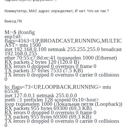
Коммутатор, MAC адрес определяет, IP нет. Что не так ?
Вывод ПК
M:~$ ifconfig
enp1s0:
flags=4163<UP,BROADCAST,RUNNING,MULTIC
AST> mtu 1500
inet 192.168.0.100 netmask 255.255.255.0 broadcast
192.168.0.255
ether 70:55:c7:8d:ec:41 txqueuelen 1000 (Ethernet)
RX packets 2 bytes 120 (120.0 B)
RX errors 0 dropped 0 overruns 0 frame 0
TX packets 37 bytes 7533 (7.5 KB)
TX errors 0 dropped 0 overruns 0 carrier 0 collisions
0
lo: flags=73<UP,LOOPBACK,RUNNING> mtu
65536
inet 127.0.0.1 netmask 255.0.0.0
inet6 ::1 prefixlen 128 scopeid 0x10<host>
loop txqueuelen 1000 (Локальная петля (Loopback))
RX packets 955 bytes 69300 (69.3 KB)
RX errors 0 dropped 0 overruns 0 frame 0
TX packets 955 bytes 69300 (69.3 KB)
TX errors 0 dropped 0 overruns 0 carrier 0 collisions
0