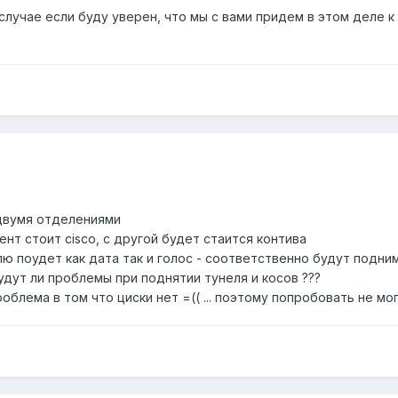
в случае если буду уверен, что мы с вами придем в этом деле 
двумя отделениями
нт стоит cisco, с другой будет стаится контива
ю поудет как дата так и голос - соответственно будут поднима
удут ли проблемы при поднятии тунеля и косов ???
проблема в том что циски нет =(( ... поэтому попробовать не мо