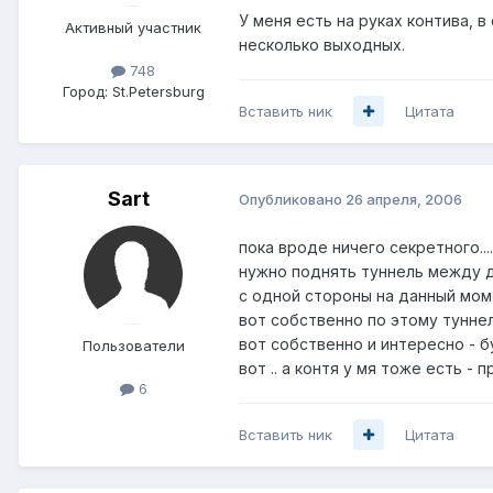
У меня есть на руках контива, 
Активный участник
несколько выходных.
748
Город:
St.Petersburg
Вставить ник
Цитата
Sart
Опубликовано
26 апреля, 2006
пока вроде ничего секретного....
нужно поднять туннель между 
с одной стороны на данный моме
вот собственно по этому туннел
вот собственно и интересно - б
Пользователи
вот .. а контя у мя тоже есть - 
6
Вставить ник
Цитата