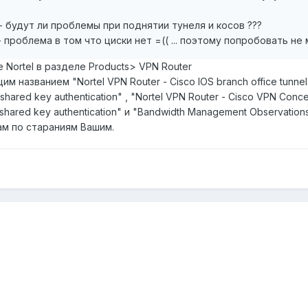
- будут ли проблемы при поднятии тунеля и косов ???
 - проблема в том что циски нет =(( ... поэтому попробовать не
 Nortel в разделе Products> VPN Router
званием "Nortel VPN Router - Cisco IOS branch office tunnel usin
-shared key authentication" , "Nortel VPN Router - Cisco VPN Concen
-shared key authentication" и "Bandwidth Management Observations
ам по стараниям Вашим.