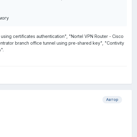
 могу
g certificates authentication", "Nortel VPN Router - Cisco
trator branch office tunnel using pre-shared key", "Contivity
".
Автор