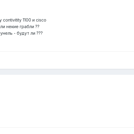
ntivitity 1100 и cisco
ли некие грабли ??
унель - будут ли ???