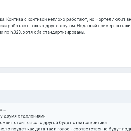
зка. Контива с контивой неплохо работают, но Нортел любит 
зки работают только друг с другом. Недавний пример: пытались
ни по h.323, хотя оба стандартизированы.
...
ду двумя отделениями
омент стоит cisco, с другой будет стаится контива
нелю поудет как дата так и голос - соответственно будут подн