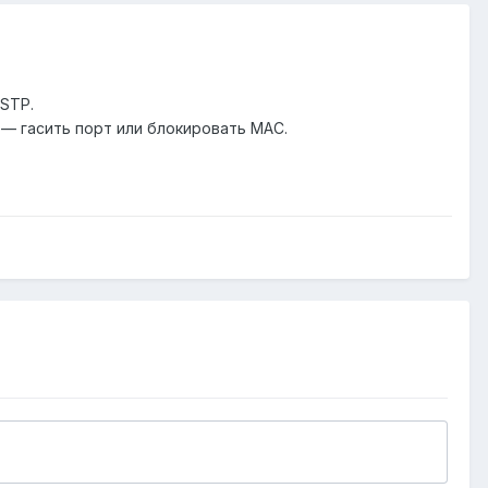
 STP.
е — гасить порт или блокировать MAC.