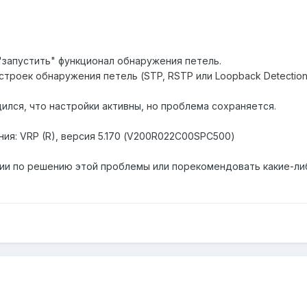
"запустить" функционал обнаружения петель.
троек обнаружения петель (STP, RSTP или Loopback Detection
ился, что настройки активны, но проблема сохраняется.
ия: VRP (R), версия 5.170 (V200R022C00SPC500)
ии по решению этой проблемы или порекомендовать какие-либ