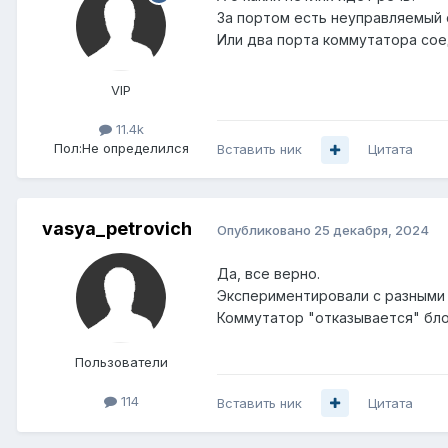
За портом есть неуправляемый 
Или два порта коммутатора со
VIP
11.4k
Пол:
Не определился
Вставить ник
Цитата
vasya_petrovich
Опубликовано
25 декабря, 2024
Да, все верно.
Экспериментировали с разными 
Коммутатор "отказывается" бло
Пользователи
114
Вставить ник
Цитата