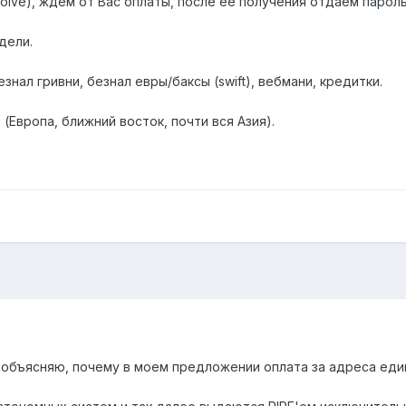
lve), ждем от Вас оплаты, после ее получения отдаем пароль 
дели.
знал гривни, безнал евры/баксы (swift), вебмани, кредитки.
(Европа, ближний восток, почти вся Азия).
 объясняю, почему в моем предложении оплата за адреса един