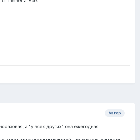
от mntner'а. Все.
Автор
оразовая, а "у всех других" она ежегодная.