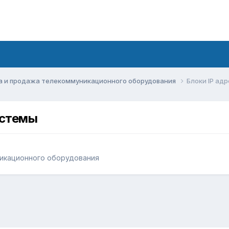
а и продажа телекоммуникационного оборудования
Блоки IP ад
истемы
икационного оборудования