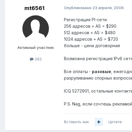
mt6561
Опубликовано
23 апреля, 2006
Регистрация PI-сети:
256 адресов + AS = $290
512 адресов + AS = $480
1024 адресов + AS = $720
больше - цена договорная
Активный участник
Возможна регистрация IPv6 сет
262
Все оплаты -
разовые
, ежегодн
разруливанию спорных вопросов
ICQ 5272901, остальные контакт
P.S. Nag, если сочтешь рекламо
Вставить ник
Цитата