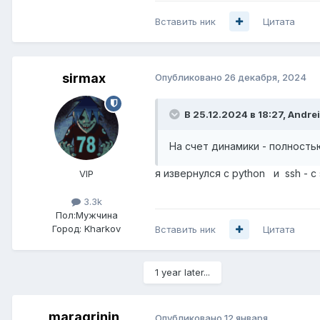
Вставить ник
Цитата
sirmax
Опубликовано
26 декабря, 2024
В 25.12.2024 в 18:27,
Andrei
На счет динамики - полность
я извернулся с python и ssh - 
VIP
3.3k
Пол:
Мужчина
Город:
Kharkov
Вставить ник
Цитата
1 year later...
maragrinin
Опубликовано
12 января