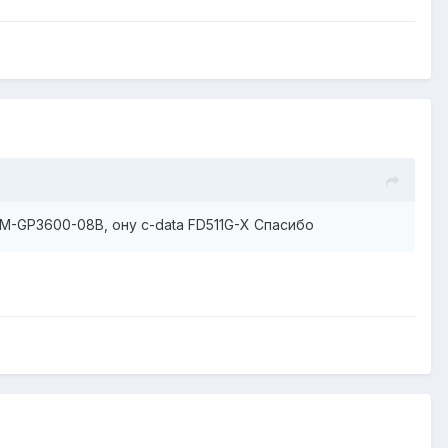
M-GP3600-08B, ону с-data FD511G-X Спасибо