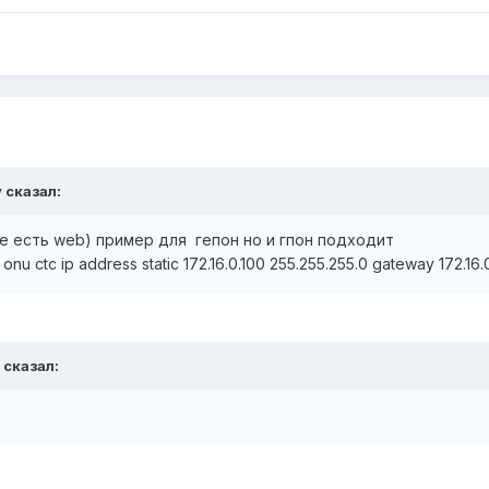
v
сказал:
е есть web) пример для гепон но и гпон подходит
 ctc ip address static 172.16.0.100 255.255.255.0 gateway 172.16.0.1
сказал: