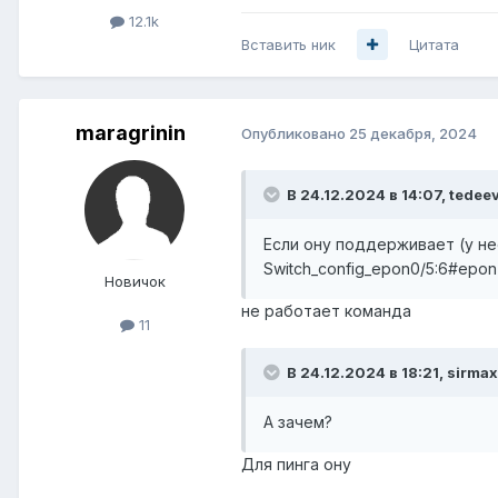
12.1k
Вставить ник
Цитата
maragrinin
Опубликовано
25 декабря, 2024
В 24.12.2024 в 14:07,
tedee
Если ону поддерживает (у не
Switch_config_epon0/5:6#epon onu
Новичок
не работает команда
11
В 24.12.2024 в 18:21,
sirmax
А зачем?
Для пинга ону