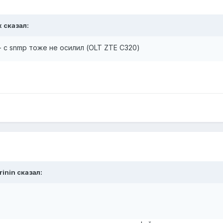
x
сказал:
- с snmp тоже не осилил (OLT ZTE C320)
rinin
сказал: