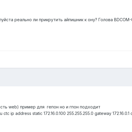
уйста реально ли прикрутить айпишник к ону? Голова BDCOM-G
есть web) пример для гепон но и гпон подходит
tc ip address static 172.16.0.100 255.255.255.0 gateway 172.16.0.1 c