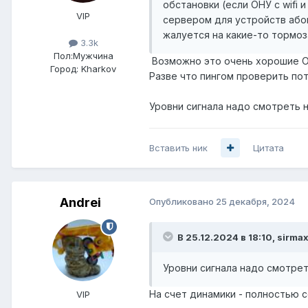
обстановки (если ОНУ с wifi 
VIP
сервером для устройств абон
жалуется на какие-то тормоз
3.3k
Пол:
Мужчина
Возможно это очень хорошие ОНУ
Город:
Kharkov
Разве что пингом проверить пот
Уровни сигнала надо смотреть н
Вставить ник
Цитата
Andrei
Опубликовано
25 декабря, 2024
В 25.12.2024 в 18:10,
sirma
Уровни сигнала надо смотрет
На счет динамики - полностью с
VIP