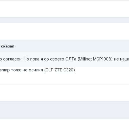
сказал:
ю согласен. Но пока я со своего ОЛТа (Millinet MGP1008) не н
с snmp тоже не осилил (OLT ZTE C320)