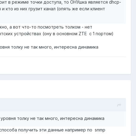
стоит в режиме точки доступа, то ОНУшка является dhcp-
 кто из них грузит канал (опять же если клиент
но, а вот что-то посмотреть толком - нет
нтских устройствах (ону в основном ZTE с 1 портом)
овня толку не так много, интересна динамика
 уровня толку не так много, интересна динамика
л способа получить эти данные например по snmp