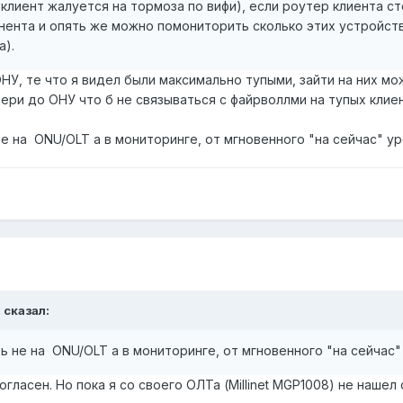
и клиент жалуется на тормоза по вифи), если роутер клиента 
ента и опять же можно помониторить сколько этих устройств и
а).
, те что я видел были максимально тупыми, зайти на них мож
ери до ОНУ что б не связываться с файрволлми на тупых клие
е на ONU/OLT а в мониторинге, от мгновенного "на сейчас" ур
x
сказал:
ь не на ONU/OLT а в мониторинге, от мгновенного "на сейчас"
огласен. Но пока я со своего ОЛТа (Millinet MGP1008) не наше