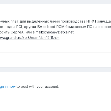
мных плат для выделенных линий производства НПФ Гранч.Даль
е - одна PCI, другая ISA (с boot-ROM бриджевым ПО на основе 
росить Сергея) или в
mailto:neo@vzletka.net
.
www.granch.ru/koi8/main/sbni12_11.htm
ign in now
to post with your account.