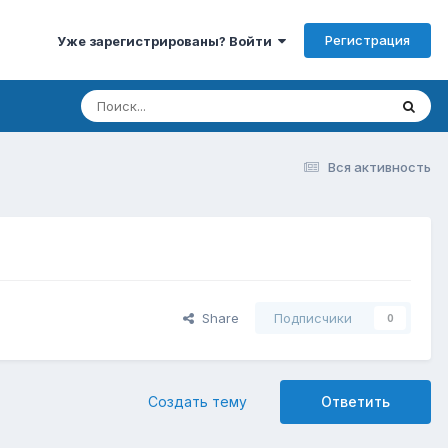
Регистрация
Уже зарегистрированы? Войти
Вся активность
Share
Подписчики
0
Создать тему
Ответить