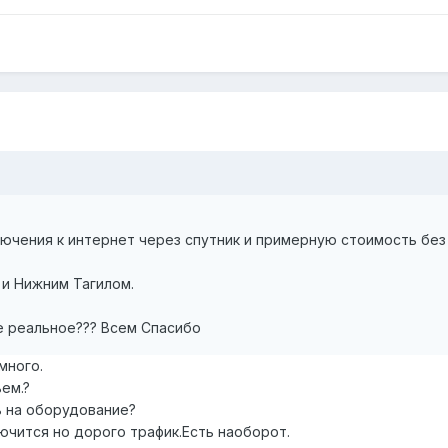
чения к интернет через спутник и примерную стоимость без ис
и Нижним Тагилом.
не реальное??? Всем Спасибо
много.
ьем.?
ь на оборудование?
ючится но дорого трафик.Есть наоборот.