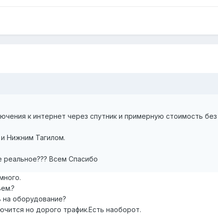
чения к интернет через спутник и примерную стоимость без ис
и Нижним Тагилом.
не реальное??? Всем Спасибо
много.
ьем.?
ь на оборудование?
ючится но дорого трафик.Есть наоборот.