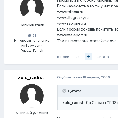
Посмотри в сторону Москвы, та
Если намекнуть что ты у них бра
www.roilcom.ru
www.altegrosky.ru
www.zaoipnet.ru
Пользователи
Если теории хочешь почитать то
www.mteleport.ru
51
Интересы:
получение
Там в некоторых статейках оче
информации
Город:
Tomsk
Вставить ник
Цитата
zulu_radist
Опубликовано
18 апреля, 2006
Цитата
zulu_radist
, Да Globax+GPRS 
Активный участник