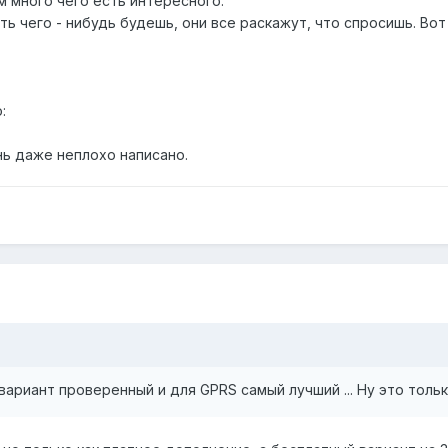
м много чего есть интересного.
ть чего - нибудь будешь, они все раскажут, что спросишь. Вот
:
нь даже неплохо написано.
вариант проверенный и для GPRS самый лучший ... Ну это толь