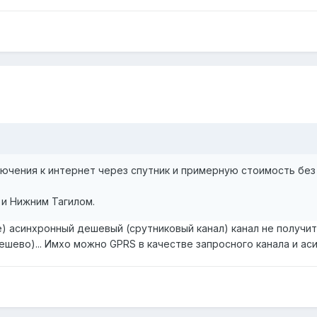
чения к интернет через спутник и примерную стоимость без ис
и Нижним Тагилом.
е) асинхронный дешевый (срутниковый канал) канал не получить
ешево)... Имхо можно GPRS в качестве запросного канала и аси