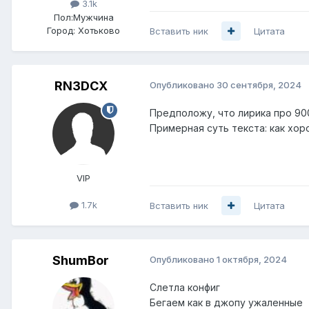
3.1k
Пол:
Мужчина
Город:
Хотьково
Вставить ник
Цитата
RN3DCX
Опубликовано
30 сентября, 2024
Предположу, что лирика про 90
Примерная суть текста: как хор
VIP
1.7k
Вставить ник
Цитата
ShumBor
Опубликовано
1 октября, 2024
Слетла конфиг
Бегаем как в джопу ужаленные