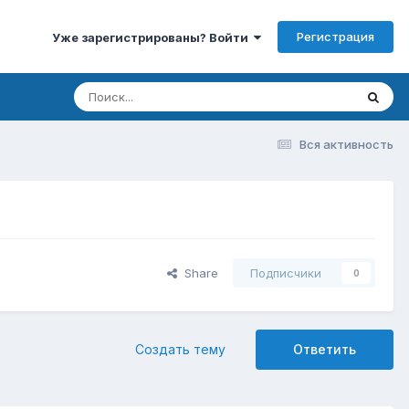
Регистрация
Уже зарегистрированы? Войти
Вся активность
Share
Подписчики
0
Создать тему
Ответить