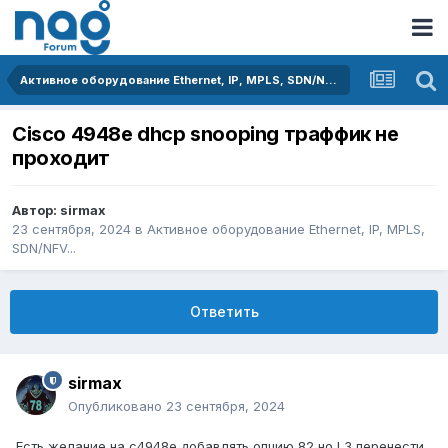
Активное оборудование Ethernet, IP, MPLS, SDN/NFV...
Cisco 4948e dhcp snooping траффик не
проходит
Автор:
sirmax
23 сентября, 2024
в
Активное оборудование Ethernet, IP, MPLS,
SDN/NFV...
Ответить
sirmax
Опубликовано
23 сентября, 2024
Есть желание на c4948e добавлять опцию 82 но L3 перенести