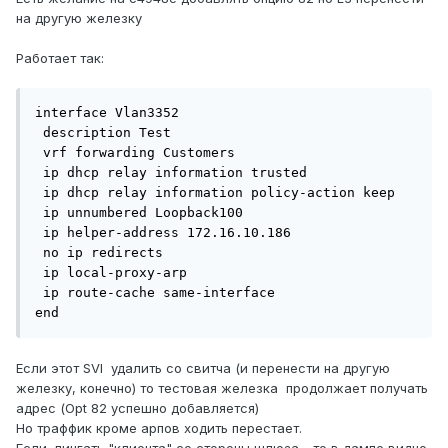
на другую железку
Работает так:
interface Vlan3352

 description Test

 vrf forwarding Customers

 ip dhcp relay information trusted

 ip dhcp relay information policy-action keep

 ip unnumbered Loopback100

 ip helper-address 172.16.10.186

 no ip redirects

 ip local-proxy-arp

 ip route-cache same-interface

end
Если этот SVI удалить со свитча (и перенести на другую
железку, конечно) то тестовая железка продолжает получать
адрес (Opt 82 успешно добавляется)
Но траффик кроме арпов ходить перестает.