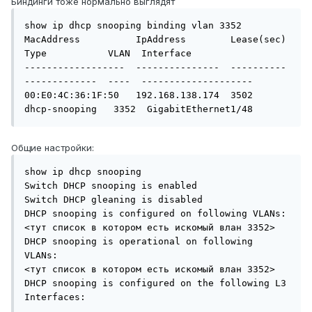
Биндинги тоже нормально выглядят
show ip dhcp snooping binding vlan 3352

MacAddress          IpAddress        Lease(sec)  
Type           VLAN  Interface

------------------  ---------------  ----------  
-------------  ----  --------------------

00:E0:4C:36:1F:50   192.168.138.174  3502        
dhcp-snooping   3352  GigabitEthernet1/48
Общие настройки:
show ip dhcp snooping

Switch DHCP snooping is enabled

Switch DHCP gleaning is disabled

DHCP snooping is configured on following VLANs:

<тут список в котором есть искомый влан 3352>

DHCP snooping is operational on following 
VLANs:

<тут список в котором есть искомый влан 3352>

DHCP snooping is configured on the following L3 
Interfaces:
