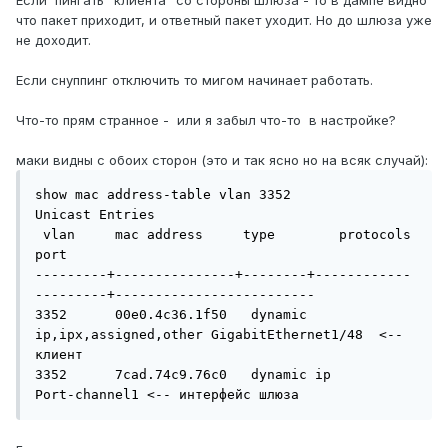
Если пингать "клиента" со стороны шлюза - то в дампе видно
что пакет приходит, и ответный пакет уходит. Но до шлюза уже
не доходит.
Если снуппинг отключить то мигом начинает работать.
Что-то прям странное - или я забыл что-то в настройке?
маки видны с обоих сторон (это и так ясно но на всяк случай):
show mac address-table vlan 3352

Unicast Entries

 vlan     mac address     type        protocols               
port

---------+---------------+--------+------------
---------+-------------------------

3352      00e0.4c36.1f50   dynamic 
ip,ipx,assigned,other GigabitEthernet1/48  <--
клиент

3352      7cad.74c9.76c0   dynamic ip                    
Port-channel1 <-- интерфейс шлюза