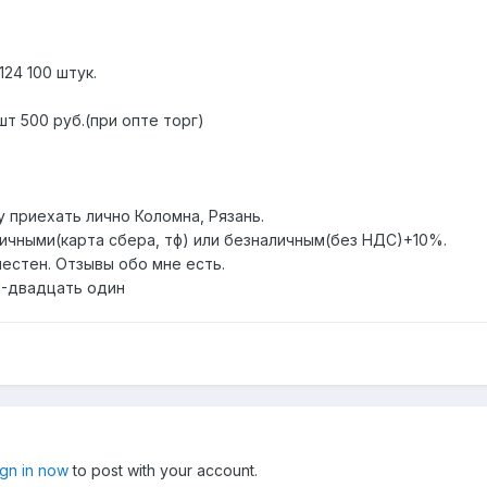
24 100 штук.
шт 500 руб.(при опте торг)
 приехать лично Коломна, Рязань.
ичными(карта сбера, тф) или безналичным(без НДС)+10%.
местен. Отзывы обо мне есть.
1-двадцать один
ign in now
to post with your account.