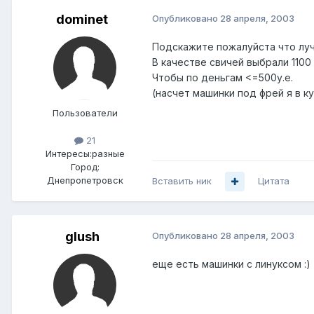
dominet
Опубликовано
28 апреля, 2003
Подскажите пожалуйста что луч
В качестве свичей выбрали 1100
Чтобы по деньгам <=500у.е.
(насчет машинки под фрей я в ку
Пользователи
21
Интересы:
разные
Город:
Днепропетровск
Вставить ник
Цитата
glush
Опубликовано
28 апреля, 2003
еще есть машинки с линуксом :)