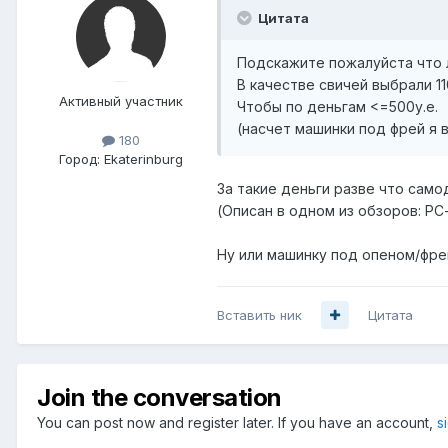
Цитата
Подскажите пожалуйста что л
В качестве свичей выбрали 1
Активный участник
Чтобы по деньгам <=500у.е.
(насчет машинки под фрей я в 
180
Город:
Ekaterinburg
За такие деньги разве что само
(Описан в одном из обзоров: PC
Ну или машинку под опеном/фрей
Вставить ник
Цитата
Join the conversation
You can post now and register later. If you have an account,
s