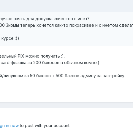
учше взять для допуска клиентов в инет?
100 3комы теперь хочется как-то покрасивее и с инетом сдела
курсе :))
дельный PIX можно получить :).
-card-флэшка за 200 бакосов в обычном компе.)
/линуксом за 50 баксов + 500 баксов админу за настройку.
ign in now
to post with your account.