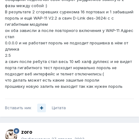
фазы между собой :)
В результате 2 сгоревших сурекома 16 портовых и 1 забывший
пороль и ещё WAP-11 V2.2 а свич D-Link des-3624i c с
гигабитным модулем
он оба зависли а после повторного включения у WAP-11 Адрес
стал
0.0.0.0 и не работает пороль не подходит прошивка в нём от
длинка
2.5
а свич после ребута стал весь 10 мб халф дуплекс и не видет
порта гигабитного тест проходит нормально пороль не
подходит веб интерфейс и телнет отключились:(
что делать может есть какие зашитые пороли
прошивку новую залить не выходит так как нужен пороль
Вставить ник
Цитата
zoro