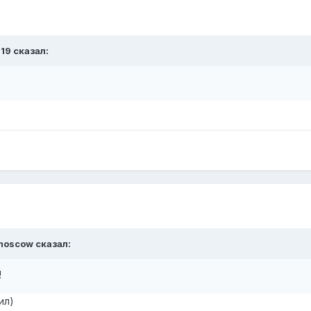
119
сказал:
moscow
сказал:
!
ил)