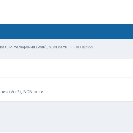
ая, IP-телефония (VoIP), NGN сети
FXO шлюз
ния (VoIP), NGN сети