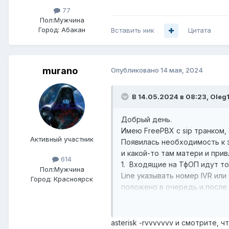
77
Пол:
Мужчина
Город:
Абакан
Вставить ник
Цитата
murano
Опубликовано
14 мая, 2024
В 14.05.2024 в 08:23,
Oleg
Добрый день.
Имею FreePBX с sip транком, 
Активный участник
Появилась необходимость к э
и какой-то там матери и при
614
1. Входящие на ТфОП идут тол
Пол:
Мужчина
Line указывать номер IVR ил
Город:
Красноярск
положено в очередь и после 
2. Исходящие уходят только 
через SIP транк, если удали
Если у кого опыт настройки 
asterisk -rvvvvvvv и смотрите, 