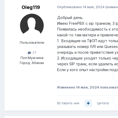
Oleg119
Опубликовано
14 мая, 2024
(измен
Добрый день.
Имею FreePBX с sip транком, 3 
Появилась необходимость к это
какой-то там матери и привлече
1. Входящие на ТфОП идут только
Пользователи
указывать номер IVR или Queses
очередь и после приветствия у
77
Пол:
Мужчина
2. Исходящие уходят только чер
Город:
Абакан
через SIP транк, если удалить 
Если у кого опыт настройки под
Изменено
14 мая, 2024
пользоват
Вставить ник
Цитата