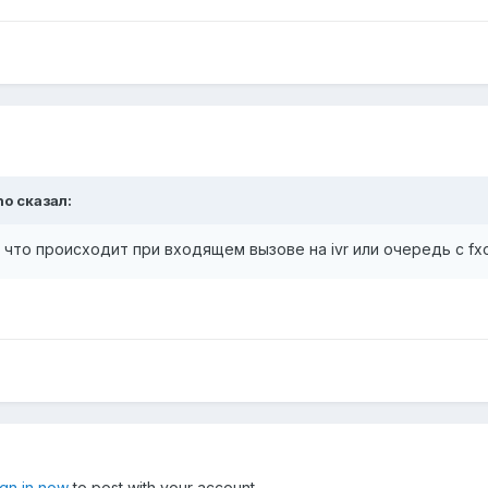
no
сказал:
е, что происходит при входящем вызове на ivr или очередь с fx
ign in now
to post with your account.