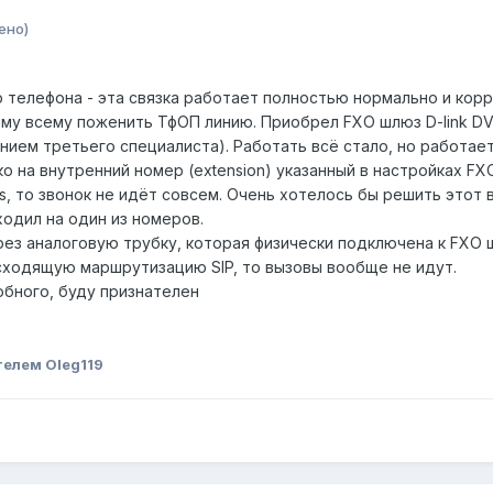
ено)
ip телефона - эта связка работает полностью нормально и корр
му всему поженить ТфОП линию. Приобрел FXO шлюз D-link DVG
нием третьего специалиста). Работать всё стало, но работает
 на внутренний номер (extension) указанный в настройках FXO D
s, то звонок не идёт совсем. Очень хотелось бы решить этот
ходил на один из номеров.
ез аналоговую трубку, которая физически подключена к FXO ш
исходящую маршрутизацию SIP, то вызовы вообще не идут.
обного, буду признателен
елем Oleg119