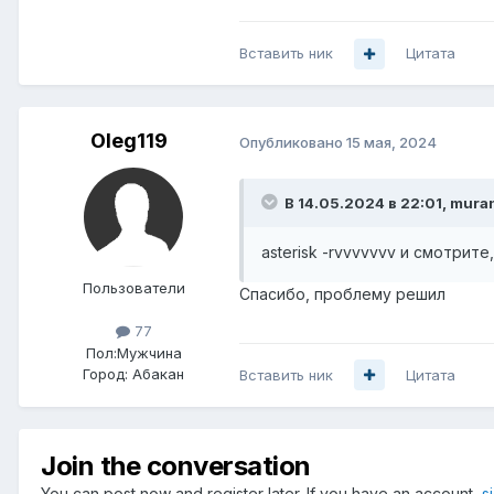
Вставить ник
Цитата
Oleg119
Опубликовано
15 мая, 2024
В 14.05.2024 в 22:01,
mura
asterisk -rvvvvvvv и смотрит
Пользователи
Спасибо, проблему решил
77
Пол:
Мужчина
Город:
Абакан
Вставить ник
Цитата
Join the conversation
You can post now and register later. If you have an account,
s