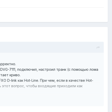
орректно.
DVG-7111, подключил, настроил транк (с помощью лома
тает криво.
 D-link как Hot-Line. При чем, если в качестве Hot-
ть этот вопрос, чтобы входящие приходили как
O шлюзу D-link, с IP телефонов входящие уходят только