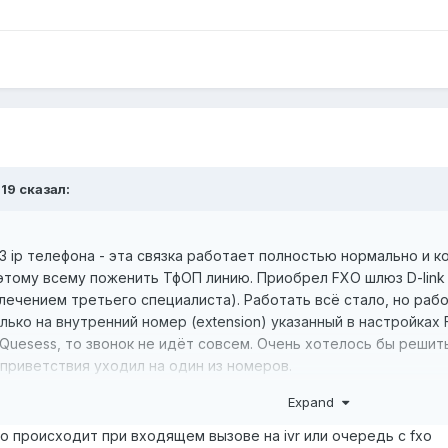
119
сказал:
3 ip телефона - эта связка работает полностью нормально и к
тому всему поженить ТфОП линию. Приобрел FXO шлюз D-link 
влечением третьего специалиста). Работать всё стало, но рабо
ько на внутренний номер (extension) указанный в настройках FXO
и Quesess, то звонок не идёт совсем. Очень хотелось бы реши
приветствия уходил на один из номеров.
через аналоговую трубку, которая физически подключена к FX
Expand
ть исходящую маршрутизацию SIP, то вызовы вообще не идут.
подобного, буду признателен
что происходит при входящем вызове на ivr или очередь с fxo