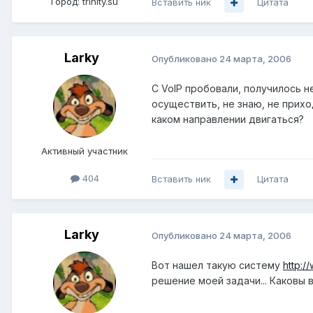
Город:
trinity.su
Вставить ник
Цитата
Larky
Опубликовано
24 марта, 2006
C VoIP пробовали, получилось не
осуществить, не знаю, не прихо
каком направлении двигаться?
Активный участник
404
Вставить ник
Цитата
Larky
Опубликовано
24 марта, 2006
Вот нашел такую систему
http:/
решение моей задачи... Каковы 