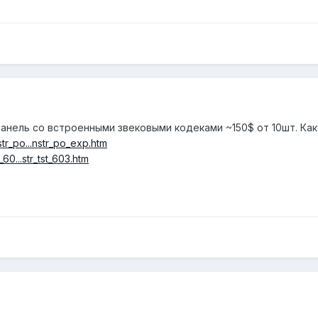
нель со встроенными звековыми кодеками ~150$ от 10шт. Как 
str_po...nstr_po_exp.htm
t_60...str_tst_603.htm