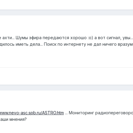
 ахти... Шумы эфира передаются хорошо :о) а вот сигнал, увы.
дилось иметь дела... Поиск по интернету не дал ничего вразум
/www.nevo-asc.spb.ru/ASTRO.htm
... Мониторинг радиопереговор
ваши мнения?