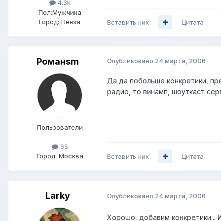
4.3k
Пол:
Мужчина
Город:
Пенза
Вставить ник
Цитата
Романsm
Опубликовано
24 марта, 2006
Да да побольше конкретики, пре
радио, то винамп, шоуткаст сер
Пользователи
65
Город:
Москва
Вставить ник
Цитата
Larky
Опубликовано
24 марта, 2006
Хорошо, добавим конкретики... 