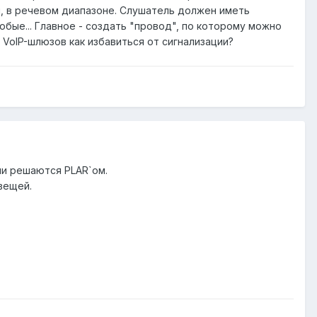
, в речевом диапазоне. Слушатель должен иметь
юбые... Главное - создать "провод", по которому можно
е VoIP-шлюзов как избавиться от сигнализации?
ции решаются PLAR`ом.
вещей.