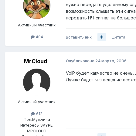
нужно передать удаленному слу
возможность слышать эти сигнал
передать НЧ-сигнал на большое 
Активный участник
404
Вставить ник
Цитата
MrCloud
Опубликовано
24 марта, 2006
VoIP будет какчество не очень,
Лучше будет ч-з вещание всеже
Активный участник
612
Пол:
Мужчина
Интересы:
SKYPE:
MRCLOUD