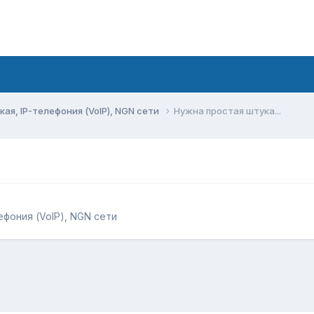
ая, IP-телефония (VoIP), NGN сети
Нужна простая штука...
ефония (VoIP), NGN сети