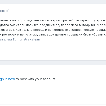
енено)
иниться по pptp с удаленным сервером при работе через роутер с
- долго висит при попытке соединиться, после чего выводится "не
 помогает. Как только перешли на последнюю классическую проши
роутерах и не по этому липоводу данные прошивки были
убраны
с
ателем Edmon Arakelyan
ign in now
to post with your account.