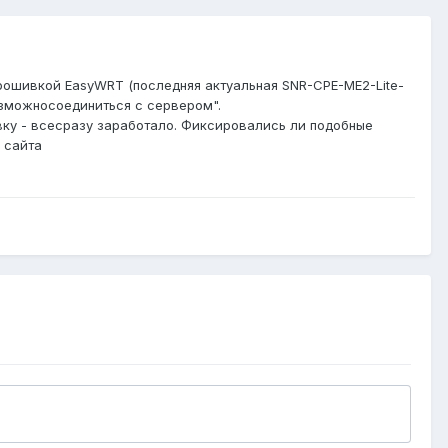
прошивкой EasyWRT (последняя актуальная SNR-CPE-ME2-Lite-
возможносоединиться с сервером".
вку
-
всесразу заработало. Фиксировались ли подобные
сайта