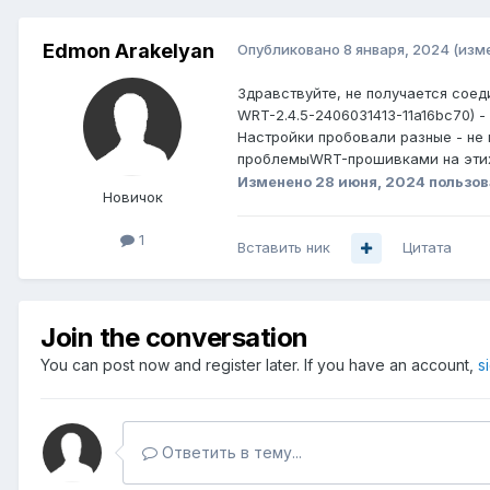
Edmon Arakelyan
Опубликовано
8 января, 2024
(изм
Здравствуйте, нe получается соед
WRT-2.4.5-2406031413-11a16bc70) 
Настройки пробовали разные - не
проблемыWRT-прошивками на этих 
Изменено
28 июня, 2024
пользов
Новичок
1
Вставить ник
Цитата
Join the conversation
You can post now and register later. If you have an account,
s
Ответить в тему...