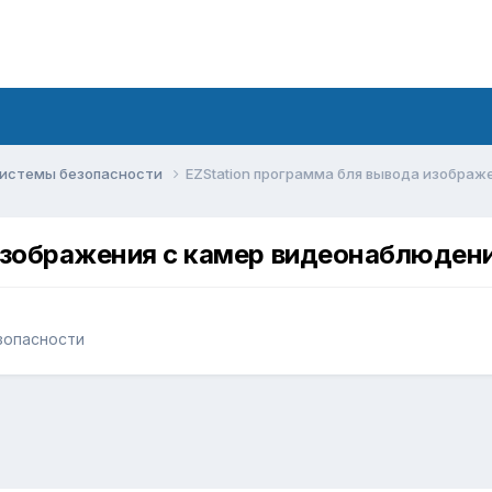
системы безопасности
EZStation программа бля вывода изобра
 изображения с камер видеонаблюден
зопасности