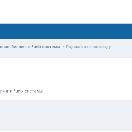
ние, биллинг и *unix системы
Подскажите про винду
инг и *unix системы