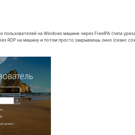
 пользователей на Windows машине через FreeIPA (типа урезан
рез RDP на машину и потом просто закрываешь окно (сеанс со