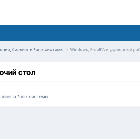
ние, биллинг и *unix системы
Windows, FreeIPA и удаленный ра
очий стол
линг и *unix системы