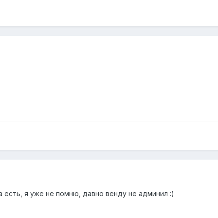
а есть, я уже не помню, давно венду не админил
:)