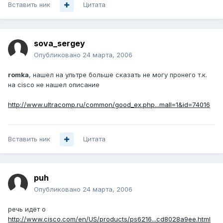
Вставить ник
Цитата
sova_sergey
Опубликовано
24 марта, 2006
romka
, нашел на ультре больше сказать не могу пронего т.к.
на cisco не нашел описание
http://www.ultracomp.ru/common/good_ex.php...mall=1&id=74016
Вставить ник
Цитата
puh
Опубликовано
24 марта, 2006
речь идёт о
http://www.cisco.com/en/US/products/ps6216...cd8028a9ee.html