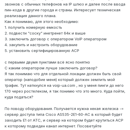
звонков с обычных телефонов на IP шлюз и далее после ввода
пин-кода в другие города и страны. Интересует техническая
реализация данного плана.
Как я понимаю, для этого необходимо:
1. получить номерную емкость
2. подвести "соску" инетренет 64к и выше
3. заключить договор с оператором VoIP оператором
4. закупить и настроить оборудование
5. установить сертифицированную АСР
с первыми двумя пунктами всё ясно понятно
С каким оператором лучше заключить договор?
Я так понимаю что для отдельной локации должен быть свой
оператор (наподобие меня) который должен землить мой
трафик. Тут наткнулся на voip-ua.com , но у меня пинги до него
170 через ростелеком, я так понимю что это много. Куда пойти,
куда податься?
По поводу оборудования. Получается нужна некая железка -=
сервер доступа типа Cisco AS535-2E1-60-AC в который будет
заходить Е1 от АТС, и сервер на котором будет крутиться АСР
к которому подведен канал интернет. Посоветуйте