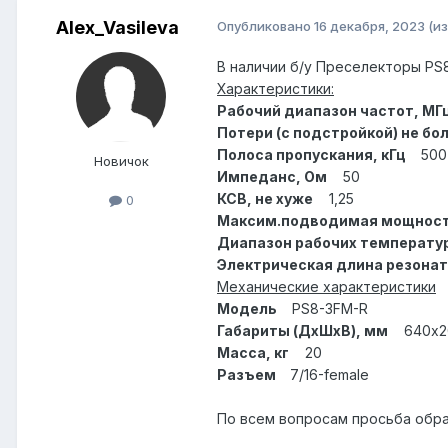
Alex_Vasileva
Опубликовано
16 декабря, 2023
(и
В наличии б/у Преселекторы PS8
Характеристики:
Рабочий диапазон частот, МГ
Потери (с подстройкой) не бо
Полоса пропускания, кГц
500
Новичок
Импеданс, Ом
50
КСВ, не хуже
1,25
0
Максим.подводимая мощность
Диапазон рабочих температур
Электрическая длина резона
Механические характеристики
Модель
PS8-3FM-R
Габариты (ДхШхВ), мм
640х20
Масса, кг
20
Разъем
7/16-female
По всем вопросам просьба обращ