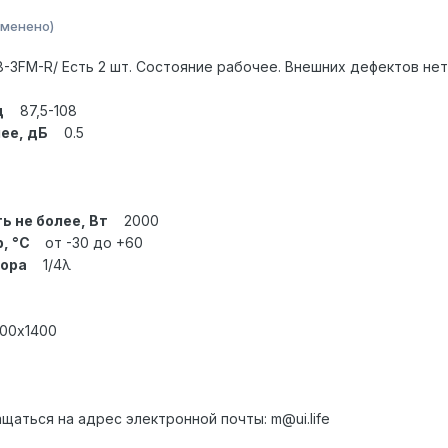
зменено)
-3FM-R/ Есть 2 шт. Состояние рабочее. Внешних дефектов нет
ц
87,5-108
лее, дБ
0.5
 не более, Вт
2000
, °С
от -30 до +60
тора
1/4λ
0х1400
аться на адрес электронной почты: m@ui.life