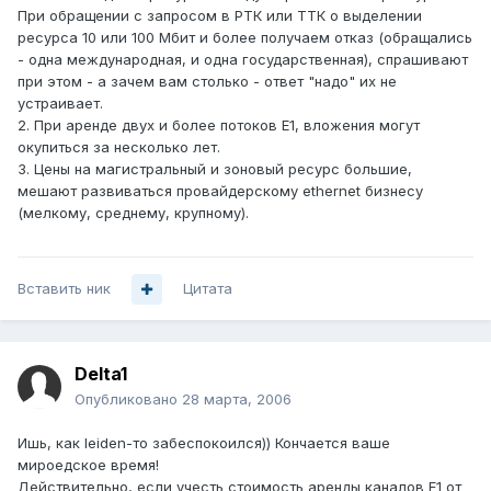
При обращении с запросом в РТК или ТТК о выделении
ресурса 10 или 100 Мбит и более получаем отказ (обращались
- одна международная, и одна государственная), спрашивают
при этом - а зачем вам столько - ответ "надо" их не
устраивает.
2. При аренде двух и более потоков Е1, вложения могут
окупиться за несколько лет.
3. Цены на магистральный и зоновый ресурс большие,
мешают развиваться провайдерскому ethernet бизнесу
(мелкому, среднему, крупному).
Вставить ник
Цитата
Delta1
Опубликовано
28 марта, 2006
Ишь, как leiden-то забеспокоился)) Кончается ваше
мироедское время!
Действительно, если учесть стоимость аренды каналов Е1 от