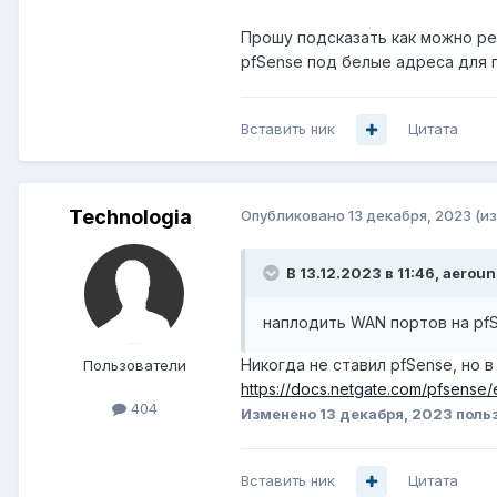
Прошу подсказать как можно ре
pfSense под белые адреса для 
Вставить ник
Цитата
Technologia
Опубликовано
13 декабря, 2023
(и
В 13.12.2023 в 11:46,
aeroun
наплодить WAN портов на pf
Никогда не ставил pfSense, но в
Пользователи
https://docs.netgate.com/pfsense/e
404
Изменено
13 декабря, 2023
польз
Вставить ник
Цитата