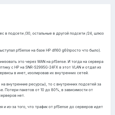
с в подсети /30, остальные в другой подсети /24, шлюз
ступал pfSense на базе HP dl160 g6(просто что было).
низовать это через WAN на pfSense. И тогда на сервера
птику с HP на SNR-S2995G-24FX в этот VLAN и отдал из
ервисы в инет, изолировав их внутренних сетей.
в на внутренние ресурсы), то с внутренних подсетей за
se. Потери пакетов от 10 до 80%, в зависимости от
 серверов нет.
я и из-за того, что трафик от pfSense до серверов идет