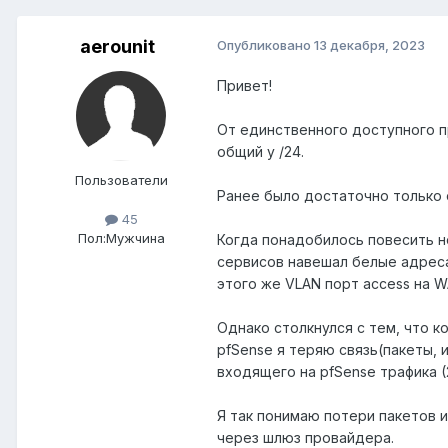
aerounit
Опубликовано
13 декабря, 2023
Привет!
От единственного доступного п
общий у /24.
Пользователи
Ранее было достаточно только 
45
Пол:
Мужчина
Когда понадобилось повесить но
сервисов навешал белые адреса
этого же VLAN порт access на W
Однако столкнулся с тем, что к
pfSense я теряю связь(пакеты, 
входящего на pfSense трафика (
Я так понимаю потери пакетов и
через шлюз провайдера.