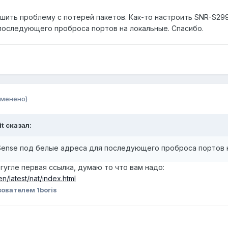
шить проблему с потерей пакетов. Как-то настроить SNR-S29
последующего проброса портов на локальные. Спасибо.
зменено)
it
сказал:
Sense под белые адреса для последующего проброса портов 
 гугле первая ссылка, думаю то что вам надо:
n/latest/nat/index.html
ователем 1boris