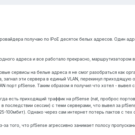
ровайдера получаю по IPoE десяток белых адресов. Один адре
одного адреса и все работало прекрасно, маршрутизатором вы
вые сервисы на белые адреса я не смог разобраться как орга
, загнал эти сервера в единый VLAN, перекинул приходящую о
AN порт pfSense. Таким образом я получил что хотел - вывел с
огда есть приходящий траффик на pfSense (nat, проброс порто
и в последствии сессии) с теми серверами, что вывел за pfSen
25-100мбит). Однако через сам интернет потерь пактов с тех
з-за того, что pfSense агрессивно занимает полосу пропускани