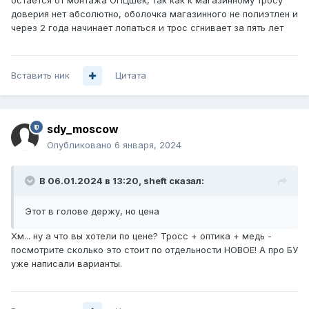
остаётся от монтажа ОПЦшек, так как к магазинному тросу
доверия нет абсолютно, оболочка магазинного не полиэтлен и
через 2 года начинает лопаться и трос сгнивает за пять лет
Вставить ник
Цитата
sdy_moscow
Опубликовано
6 января, 2024
В 06.01.2024 в 13:20,
sheft
сказал:
Этот в голове держу, но цена
Хм... ну а что вы хотели по цене? Тросс + оптика + медь -
посмотрите сколько это стоит по отдельности НОВОЕ! А про БУ
уже написали варианты.