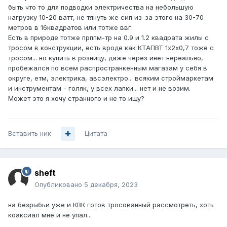
быть что то для подводки электричества на небольшую
нагрузку 10-20 ватт, не тянуть же сип из-за этого на 30-70
метров в 16квадратов или тотже ввг.
Есть в природе тотже прппм-тр на 0.9 и 1.2 квадрата жилы с
тросом в конструкции, есть вроде как КТАПВТ 1х2х0,7 тоже с
тросом... но купить в розницу, даже через инет нереально,
пробежался по всем распространкенным магазам у себя в
округе, етм, электрика, авсэлектро... всяким строймаркетам
и инструментам - голяк, у всех лапки... нет и не возим.
Может это я хочу странного и не то ищу?
Вставить ник
Цитата
sheft
Опубликовано
5 декабря, 2023
на безрыбьи уже и КВК готов тросованный рассмотреть, хоть
коаксиал мне и не упал...