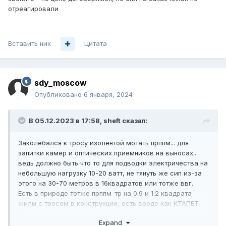
отреагировали
Вставить ник
Цитата
sdy_moscow
Опубликовано
6 января, 2024
В 05.12.2023 в 17:58,
sheft
сказал:
Заколебался к тросу изолентой мотать прппм... для
запитки камер и оптических приемников на выносах...
ведь должно быть что то для подводки электричества на
небольшую нагрузку 10-20 ватт, не тянуть же сип из-за
этого на 30-70 метров в 16квадратов или тотже ввг.
Есть в природе тотже прппм-тр на 0.9 и 1.2 квадрата
жилы с тросом в конструкции, есть вроде как КТАПВТ
1х2х0,7 тоже с тросом... но купить в розницу, даже через
Expand
инет нереально, пробежался по всем