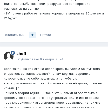
(сине-зеленый). Пвх любит разрушаться при перепаде
температур на солнце.
48V по нему работает вполне хорошо, а метров на 30 думаю и
12 будет.
Вставить ник
Цитата
sheft
Опубликовано
6 января, 2024
брал такой, но как его на опоре крепить? узлом вокруг тела
опоры как связисты делают? но там круглая деревяха,
которая сама по себе изолятор, а тут жбетон...
я его приматывал изолентой к оптике по всей длине, тоже не
комильфо...
нашёл в теории (А)ВВСГ - тоже что и обычный ввг только с
тросом.... но засада - его нет у продаванов.... в инете нашёл
пару классических агрегаторов-перепродаванов, из тех что
звоните - по цене договоримся, но они на заказ никак не