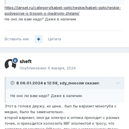
распространкенным магазам у себя в округе, етм,
https://lanset.ru/category/kabeli-opticheskie/kabeli-opticheskie-
электрика, авсэлектро... всяким строймаркетам и
podvesnye-s-trosom-s-mednymi-zhilami/
инструментам - голяк, у всех лапки... нет и не возим.
Не оно ли вам надо? Даже в наличии.
Может это я хочу странного и не то ищу?
Вставить ник
Цитата
sheft
Опубликовано
6 января, 2024
В 06.01.2024 в 12:58,
sdy_moscow
сказал:
Не оно ли вам надо? Даже в наличии.
Этот в голове держу, но цена... был бы вариант монотуба с
медью, было бы замечательно..
второй вариант, иногда электро и оптика приходит с разных
точек, и приходится колхозить ВВГ изолентой к тросу, что