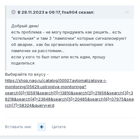
В 28.11.2023 в 06:17,
fna904
сказал:
Добрый день!
есть проблема - не могу придумать как решить... есть
"котельная" и там 3 "лампочки" которые сигнализируют
об аварии... как бы организовать мониторинг этих
лампочек на расстоянии...
если у кого то был опыт или есть идеи, прошу
поделиться
Выбирайте по вкусу -
https://shop.nag.ru/catalog/00007.avtomatizatsiya-i-
monitoring/05629.ustrojstva-monitoringa?
search[0]=10591&search[1]=13810&search[2]=21956&search[3]=3
8218&search[4]=23648&search[5]=20485&search[6]=07975&sea
rch[7]=58324&query=erd
Вставить ник
Цитата