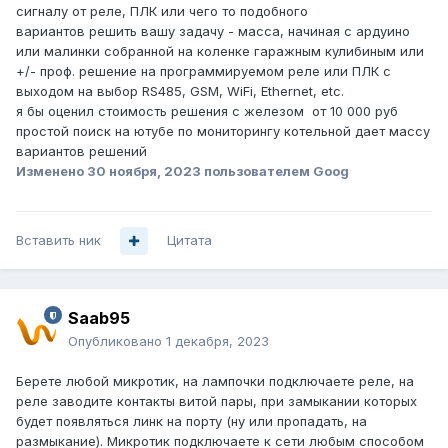
сигналу от реле, ПЛК или чего то подобного
вариантов решить вашу задачу - масса, начиная с ардуино
или малинки собранной на коленке гаражным кулибиным или
+/- проф. решение на программируемом реле или ПЛК с
выходом на выбор RS485, GSM, WiFi, Ethernet, etc.
я бы оценил стоимость решения с железом от 10 000 руб
простой поиск на ютубе по мониторингу котельной дает массу
вариантов решений
Изменено
30 ноября, 2023
пользователем Goog
Вставить ник
Цитата
Saab95
Опубликовано
1 декабря, 2023
Берете любой микротик, на лампочки подключаете реле, на
реле заводите контакты витой пары, при замыкании которых
будет появляться линк на порту (ну или пропадать, на
размыкание). Микротик подключаете к сети любым способом