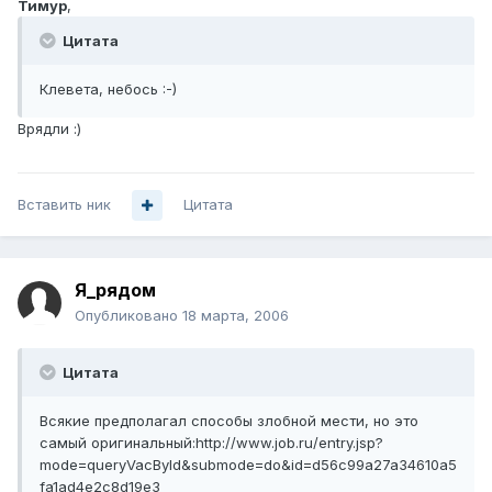
Тимур
,
Цитата
Клевета, небось :-)
Врядли :)
Вставить ник
Цитата
Я_рядом
Опубликовано
18 марта, 2006
Цитата
Всякие предполагал способы злобной мести, но это
самый оригинальный:http://www.job.ru/entry.jsp?
mode=queryVacById&submode=do&id=d56c99a27a34610a5
fa1ad4e2c8d19e3