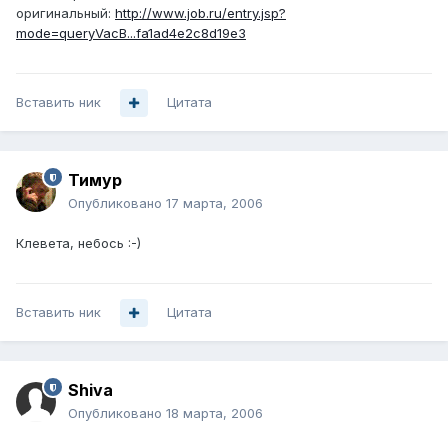
оригинальный:
http://www.job.ru/entry.jsp?
mode=queryVacB...fa1ad4e2c8d19e3
Вставить ник
Цитата
Тимур
Опубликовано
17 марта, 2006
Клевета, небось :-)
Вставить ник
Цитата
Shiva
Опубликовано
18 марта, 2006