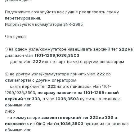
Подскажите пожалуйста как лучше реализовать схему
перетегирования.
Используются коммутаторы SNR-2995
Что нужно:
1) на одном узле/коммутаторе навешивать верхний тег
222
на
диапазон vlan
1101-1299,1036,3503
далее vlan
222
идёт в порт (стык) с другим оператором
2) на другом узле/коммутаторе принять vlan
222
со
стыка(порта) с другим оператором
снять верхний тег
222
на этот диапазон vlan 1101-
1299,1036,3503,
но сразу навесить на 1101-1299 новый
верхний тег 333
, а vlan
1036,3503
пустить по сети как
обычные vlan
либо
на коммутаторе
заменить верхний тег 222 на 333
и
исключить
из QinQ vlan'ы
1036,3503
пустив их по сети как
обычные vlan