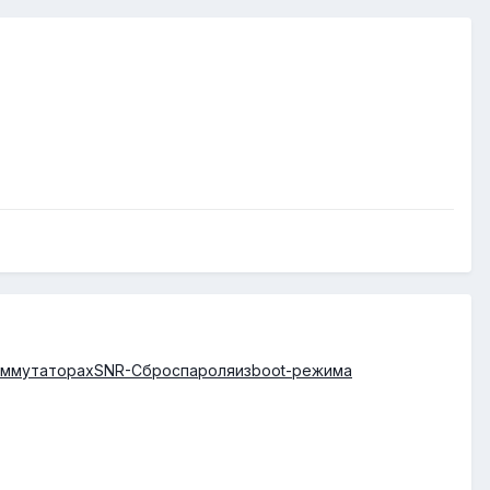
акоммутаторахSNR-Сброспароляизboot-режима