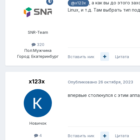
, а как вы до этого з
@x123x
Linux, и т.д. Там выбрать тип п
SNR-Team
320
Пол:
Мужчина
Город:
Екатеринбург
Вставить ник
Цитата
x123x
Опубликовано
26 октября, 2023
впервые столкнулся с этим аппа
Новичок
4
Вставить ник
Цитата