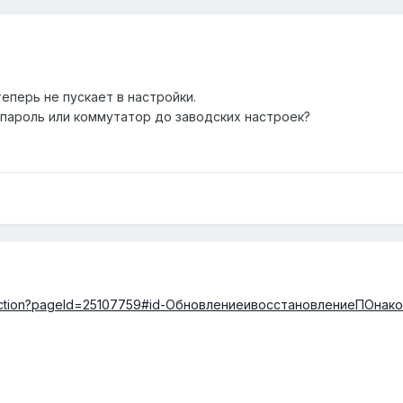
теперь не пускает в настройки.
пароль или коммутатор до заводских настроек?
ge.action?pageId=25107759#id-ОбновлениеивосстановлениеПОн