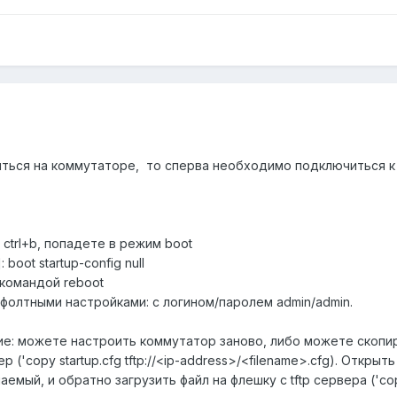
иться на коммутаторе, то сперва необходимо подключиться к
 ctrl+b, попадете в режим boot
boot startup-config null
командой reboot
фолтными настройками: с логином/паролем admin/admin.
е: можете настроить коммутатор заново, либо можете скопиро
р ('copy startup.cfg tftp://<ip-address>/<filename>.cfg). Откр
ый, и обратно загрузить файл на флешку с tftp сервера ('copy t