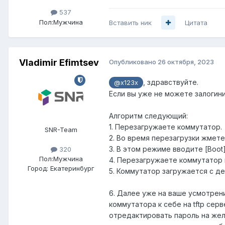
537
Пол:
Мужчина
Вставить ник
Цитата
Vladimir Efimtsev
Опубликовано
26 октября, 2023
, здравствуйте.
@x123x
Если вы уже не можете залогин
Алгоритм следующий:
1. Перезагружаете коммутатор.
SNR-Team
2. Во время перезагрузки жмете
3. В этом режиме вводите [Boot]: 
320
Пол:
Мужчина
4. Перезагружаете коммутатор 
Город:
Екатеринбург
5. Коммутатор загружается с де
6. Далее уже на ваше усмотрени
коммутатора к себе на tftp серве
отредактировать пароль на желаем