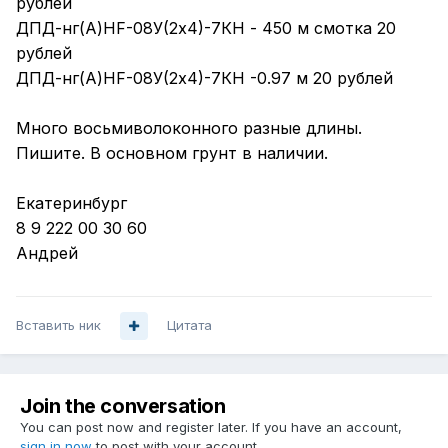
рублей
ДПД-нг(А)НF-08У(2х4)-7КН - 450 м смотка 20
рублей
ДПД-нг(А)НF-08У(2х4)-7КН -0.97 м 20 рублей
Много восьмиволоконного разные длины.
Пишите. В основном грунт в наличии.
Екатеринбург
8 9 222 00 30 60
Андрей
Вставить ник
Цитата
Join the conversation
You can post now and register later. If you have an account,
sign in now
to post with your account.