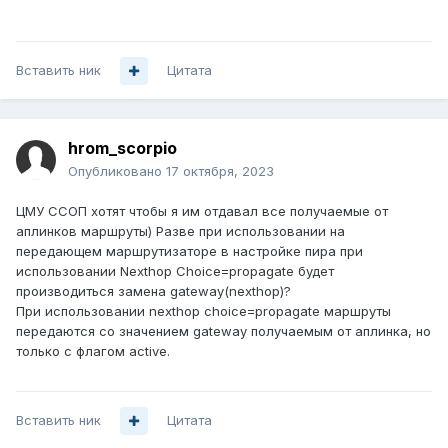
Вставить ник
Цитата
hrom_scorpio
Опубликовано
17 октября, 2023
ЦМУ ССОП хотят чтобы я им отдавал все получаемые от
аплинков маршруты) Разве при использовании на
передающем маршрутизаторе в настройке пира при
использовании Nexthop Choice=propagate будет
производиться замена gateway(nexthop)?
При использовании nexthop choice=propagate маршруты
передаются со значением gateway получаемым от аплинка, но
только с флагом active.
Вставить ник
Цитата