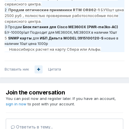
сервисного центра.
Продам оптические приемники
RTM OR862-1
БУ
10шт цена
2
2500 руб , полностью проверенные работоспособные после
сервисного центра.
3 Продам
Блок питания для Cisco ME3600X (PWR-me3kx-AC)
БУ-10000р\шт Подходит для ME3600X, ME3800X в наличии 10шт
5
SNMP карты
для
ИБП Дельта MODEL:3915100120-S
новые в
наличии 10шт цена 1000р
Новосибирск расчет на карту Сбера или Альфы.
Вставить ник
Цитата
Join the conversation
You can post now and register later. If you have an account,
sign in now
to post with your account.
Ответить в тему...