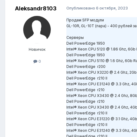
Aleksandr8103
Опубликовано
6 октября, 2023
Продам SFP модули
GL-10R, GL-10T (пара) - 400 рублей за
Серверы
Dell PowerEdge 1950
Новичок
Intel® Xeon CPU 5120 @ 1.86 Ghz, 6Gb
Dell PowerEdge 1950
Intel® Xeon CPU 5110 @ 1.6 Ghz, 6Gb 
0
Dell PowerEdge r200
Intel® Xeon CPU X3220 @ 2.4 Ghz, 2G
Dell PowerEdge r210 II
Intel® Xeon CPU E31240 @ 3.3 Ghz, 4
Dell PowerEdge r210
Intel® Xeon CPU X3430 @ 2.4 Ghz, 8G
Dell PowerEdge r210
Intel® Xeon CPU X3430 @ 2.4 Ghz, 4G
Dell PowerEdge r210 II
Intel® Xeon CPU E31220 @ 3.1 Ghz, 4G
Dell PowerEdge r210 II
Intel® Xeon CPU E31240 @ 3.3 Ghz, 4
Dell PowerEdge r210 II