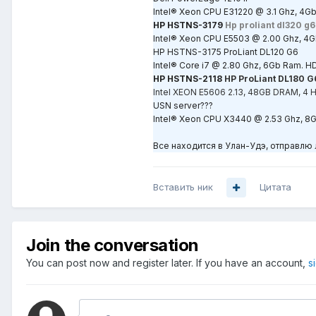
Intel® Xeon CPU E31220 @ 3.1 Ghz, 4G
HP HSTNS-3179
Hp proliant dl320 g6
Intel® Xeon CPU E5503 @ 2.00 Ghz, 4
HP HSTNS-3175 ProLiant DL120 G6
Intel® Core i7 @ 2.80 Ghz, 6Gb Ram. H
HP HSTNS-2118
HP ProLiant DL180 G
Intel XEON
Е
5606 2.13, 48GB DRAM, 4 
USN server???
Intel® Xeon CPU X3440 @ 2.53 Ghz, 8
Все находится в Улан-Удэ, отправлю
Вставить ник
Цитата
Join the conversation
You can post now and register later. If you have an account,
s