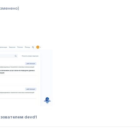
изменено)
зователем devd1