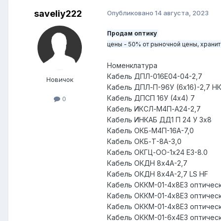
saveliy222
Опубликовано
14 августа, 2023
Продам оптику
цены - 50% от рыночной цены, хранитс
Номенклатура
Кабель ДПЛ-016Е04-04-2,7
Новичок
Кабель ДПЛ-П-96У (6х16)-2,7 Н
Кабель ДПСП 16У (4х4) 7
0
Кабель ИКСЛ-М4П-А24-2,7
Кабель ИНКАБ ДД1 П 24 У 3х8
Кабель ОКБ-М4П-16А-7,0
Кабель ОКБ-Т-8А-3,0
Кабель ОКГЦ-ОО-1х24 Е3-8.0
Кабель ОКДН 8х4А-2,7
Кабель ОКДН 8х4А-2,7 LS HF
Кабель ОККМ-01-4х8Е3 оптичес
Кабель ОККМ-01-4х8Е3 оптическ
Кабель ОККМ-01-4х8Е3 оптически
Кабель ОККМ-01-6х4Е3 оптичес