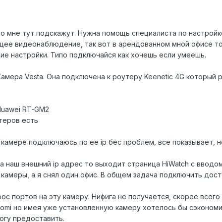
о мне тут подскажут. Нужна помощь специалиста по настройке
общее видеонаблюдение, так вот в арендованном мной офисе т
щие настройки. Типо подключайся как хочешь если умеешь.
 Камера
Vesta.
Она подключена к роутеру
Keenetic 4G
который 
Huawei RT-GM2
теров есть
к камере подключаюсь по ее
ip
бес проблем, все показывает, н
на наш внешний
ip
адрес то выходит страница
HiWatch
с вводом
 камеры, а я снял один офис. В общем задача подключить дост
рос портов на эту камеру. Нифига не получается, скорее всег
aomi
но имея уже установленную камеру хотелось бы сэкономит
огу предоставить.