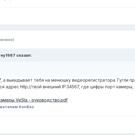
менено)
rey1987
сказал:
7, а выкидывает тебя на менюшку видеорегистратора. Гугли п
я адрес http://твой внешний IP:34567, где цифры порт камеры
еокамеры VeSta - руководство.pdf
вателем KonBez