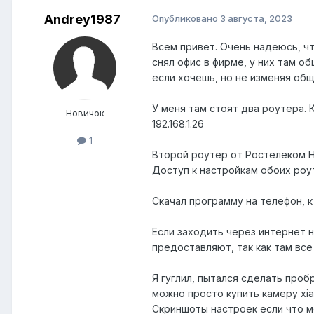
Andrey1987
Опубликовано
3 августа, 2023
Всем привет. Очень надеюсь, чт
снял офис в фирме, у них там 
если хочешь, но не изменяя об
У меня там стоят два роутера.
Новичок
192.168.1.26
1
Второй роутер от Ростелеком
Доступ к настройкам обоих роу
Скачал программу на телефон, 
Если заходить через интернет 
предоставляют, так как там все
Я гуглил, пытался сделать проб
можно просто купить камеру
xi
Скриншоты настроек если что м