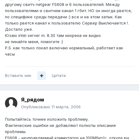
другому свитч netgear FS608 и 6 пользователей. Между
пользователями и свитчем канал 1 гбит. НО он иногда рвется,
по специфике среды передачи :) все и на этом затык. Как
только рвется канал к пользователю Сервер Выключается !.
Достало уже.
Юзаю intel server m. 8.30 там нихрена не видно
не пинайте меня, помогите :)
P.S. как только локал включаю нормальный, работает как
часы
Вставить ник
Цитата
Я_рядом
Опубликовано
11 марта, 2006
Попытайтесь точнее изложить проблему.
Фактические ошибки не добавляют полноты описания
проблемы.
FS608 - неуправляемый коммутатор на 100Мбит/с, откуда вы