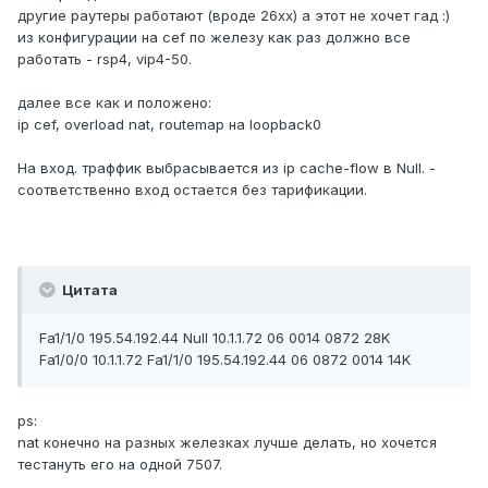
другие раутеры работают (вроде 26хх) а этот не хочет гад :)
из конфигурации на cef по железу как раз должно все
работать - rsp4, vip4-50.
далее все как и положено:
ip cef, overload nat, routemap на loopback0
На вход. траффик выбрасывается из ip cache-flow в Null. -
соответственно вход остается без тарификации.
Цитата
Fa1/1/0 195.54.192.44 Null 10.1.1.72 06 0014 0872 28K
Fa1/0/0 10.1.1.72 Fa1/1/0 195.54.192.44 06 0872 0014 14K
ps:
nat конечно на разных железках лучше делать, но хочется
тестануть его на одной 7507.