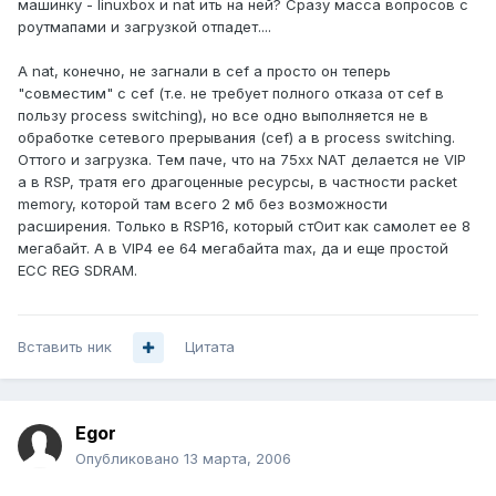
машинку - linuxbox и nat ить на ней? Сразу масса вопросов с
роутмапами и загрузкой отпадет....
А nat, конечно, не загнали в cef а просто он теперь
"совместим" с cef (т.е. не требует полного отказа от cef в
пользу process switching), но все одно выполняется не в
обработке сетевого прерывания (cef) а в process switching.
Оттого и загрузка. Тем паче, что на 75хх NAT делается не VIP
а в RSP, тратя его драгоценные ресурсы, в частности packet
memory, которой там всего 2 мб без возможности
расширения. Только в RSP16, который стОит как самолет ее 8
мегабайт. А в VIP4 ее 64 мегабайта max, да и еще простой
ECC REG SDRAM.
Вставить ник
Цитата
Egor
Опубликовано
13 марта, 2006