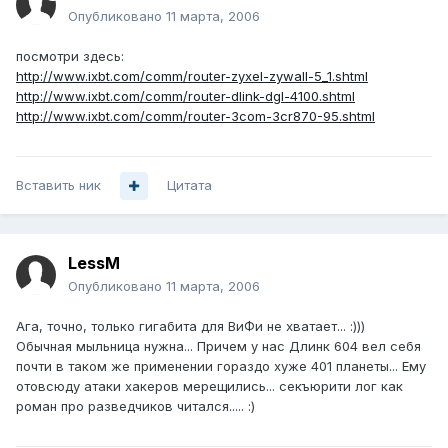
Опубликовано
11 марта, 2006
посмотри здесь:
http://www.ixbt.com/comm/router-zyxel-zywall-5_1.shtml
http://www.ixbt.com/comm/router-dlink-dgl-4100.shtml
http://www.ixbt.com/comm/router-3com-3cr870-95.shtml
Вставить ник
Цитата
LessM
Опубликовано
11 марта, 2006
Ага, точно, только гигабита для ВиФи не хватает... :)))
Обычная мыльница нужна... Причем у нас Длинк 604 вел себя
почти в таком же применении гораздо хуже 401 планеты... Ему
отовсюду атаки хакеров мерещились... секъюрити лог как
роман про разведчиков читался..... :)