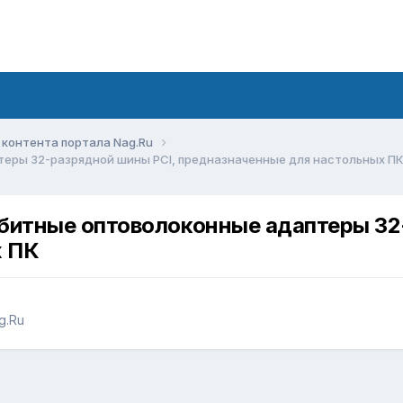
контента портала Nag.Ru
аптеры 32-разрядной шины PCI, предназначенные для настольных П
игабитные оптоволоконные адаптеры 3
х ПК
g.Ru